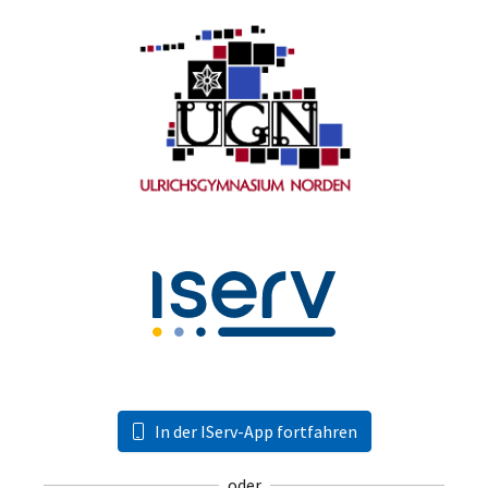
In der IServ-App fortfahren
oder