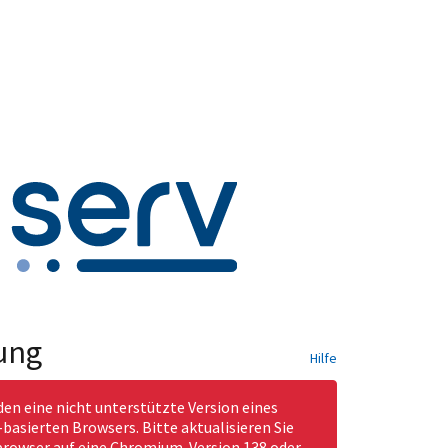
ung
Hilfe
den eine nicht unterstützte Version eines
asierten Browsers. Bitte aktualisieren Sie
rowser auf eine Chromium-Version 138 oder