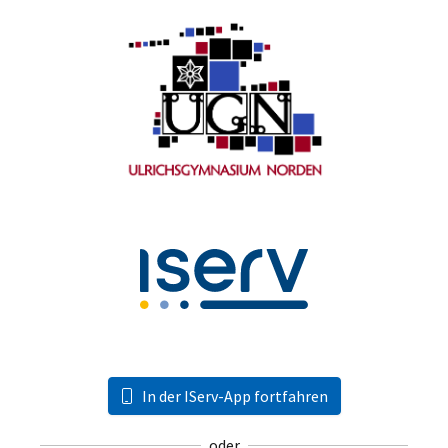
In der IServ-App fortfahren
oder